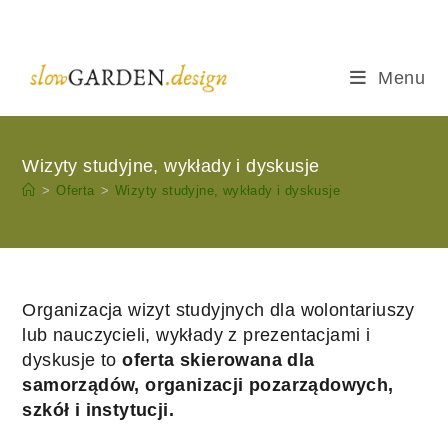
Skip
to
content
Menu
Wizyty studyjne, wykłady i dyskusje
>
Oferta
>
Wizyty studyjne, wykłady i dyskusje
Organizacja wizyt studyjnych dla wolontariuszy
lub nauczycieli, wykłady z prezentacjami i
dyskusje to
oferta skierowana dla
samorządów, organizacji pozarządowych,
szkół i instytucji.